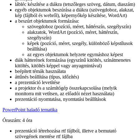
lábléc készítése a diákra (tetszőleges szöveg, dátum, diaszám)
egyéb objektumok beszúrása a diákra (szövegdoboz, alakzat,
kép (fájlból és webről), képernyőkép készítése, WordArt)
a beszúrt objektumok formázása:
szövegdoboz (pozíció, méret, háttérszín, szegélyszín)
alakzatok, WordArt (pozíció, méret, háttérszín,
szegélyszín)
képek (pozíció, méret, szegély, különböző képstílusok
beállítása)
az egyes objektumok helyzete egymáshoz képest
diák hátterének formázása (egyszínű kitöltés, színátmenetes
kitöltés, kitöltés képpel vagy anyagmintával)
beépített témák használata
áttűnés beállítása (típus, időzítés)
a prezentáció levetítése
a projektor és a számítógép összekapcsolása (melyik
monitorra mit vetítsen, az előadói nézet használata)
prezentáció nyomtatása, nyomtatási beállítások
PowerPoint haladó tematika
Óraszám: 4 óra
prezentáció létrehozása rtf fájlból, illetve a bemutató
szövegének mentése rtf fájlba