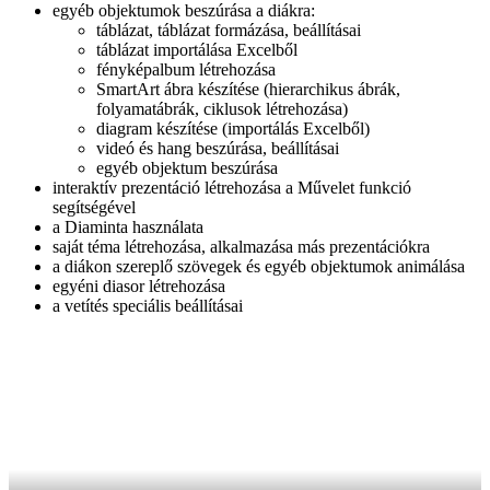
egyéb objektumok beszúrása a diákra:
táblázat, táblázat formázása, beállításai
táblázat importálása Excelből
fényképalbum létrehozása
SmartArt ábra készítése (hierarchikus ábrák,
folyamatábrák, ciklusok létrehozása)
diagram készítése (importálás Excelből)
videó és hang beszúrása, beállításai
egyéb objektum beszúrása
interaktív prezentáció létrehozása a Művelet funkció
segítségével
a Diaminta használata
saját téma létrehozása, alkalmazása más prezentációkra
a diákon szereplő szövegek és egyéb objektumok animálása
egyéni diasor létrehozása
a vetítés speciális beállításai