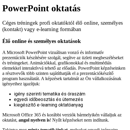
PowerPoint oktatás
Céges tréningek profi oktatóktól élő online, személyes
(kontakt) vagy e-learning formában
Élő online és személyes oktatások
A Microsoft PowerPoint vizuálisan vonzó és informatív
prezentációk készítésére szolgál, segítve az üzleti megbeszéléseket
és tréningeket. Animációkkal, grafikonokkal és multimédiás
elemekkel interaktívvá tehető az előadás.
PowerPoint képzéseinken
a résztvevők több szinten sajátíthatják el a prezentációkészítő
program használatát.
A képzések tartalmát az Ön vállalkozásának
igényeihez igazítjuk:
igény szerinti tematika és óraszám
egyedi időbeosztás és ütemezés
kiegészítő e-learning oktatóanyag
Microsoft Office 365 és korábbi verziók bármelyikén vállaljuk az
oktatást,
angol nyelven is
! Nyílt képzéseket nem indítunk.
Tekintse meg
minta tematikáinkat
, melyeket egyedi igényeire