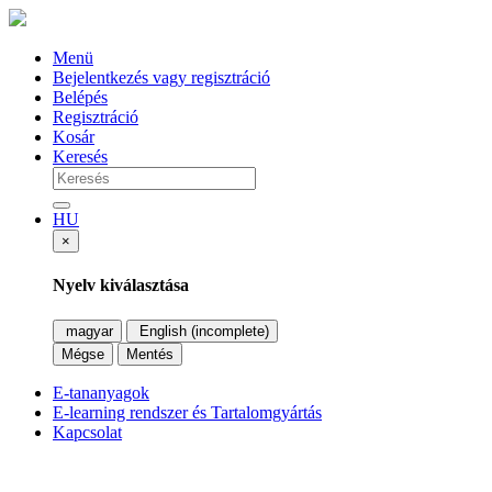
Menü
Bejelentkezés vagy regisztráció
Belépés
Regisztráció
Kosár
Keresés
HU
×
Nyelv kiválasztása
magyar
English (incomplete)
Mégse
Mentés
E-tananyagok
E-learning rendszer és Tartalomgyártás
Kapcsolat