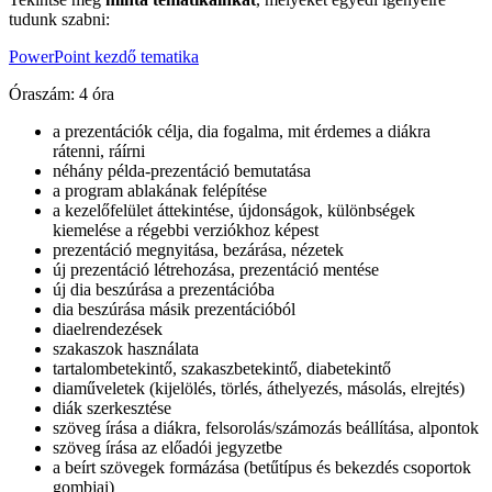
tudunk szabni:
PowerPoint kezdő tematika
Óraszám: 4 óra
a prezentációk célja, dia fogalma, mit érdemes a diákra
rátenni, ráírni
néhány példa-prezentáció bemutatása
a program ablakának felépítése
a kezelőfelület áttekintése, újdonságok, különbségek
kiemelése a régebbi verziókhoz képest
prezentáció megnyitása, bezárása, nézetek
új prezentáció létrehozása, prezentáció mentése
új dia beszúrása a prezentációba
dia beszúrása másik prezentációból
diaelrendezések
szakaszok használata
tartalombetekintő, szakaszbetekintő, diabetekintő
diaműveletek (kijelölés, törlés, áthelyezés, másolás, elrejtés)
diák szerkesztése
szöveg írása a diákra, felsorolás/számozás beállítása, alpontok
szöveg írása az előadói jegyzetbe
a beírt szövegek formázása (betűtípus és bekezdés csoportok
gombjai)