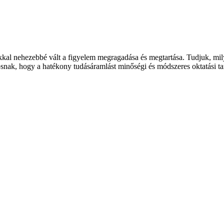
sokkal nehezebbé vált a figyelem megragadása és megtartása. Tudjuk, mi
osnak, hogy a hatékony tudásáramlást minőségi és módszeres oktatási tar