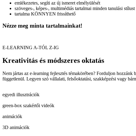
emlékezetes, segíti az új ismeret elmélyülését
szöveges-, képes-, multimédiás tartalmai minden tanulási stílus
tartalma KÖNNYEN frissíthető
Nézze meg minta tartalmainkat!
E-LEARNING A-TÓL Z-IG
Kreativitás és módszeres oktatás
Nem jártas az e-learning fejlesztés témakörében? Forduljon hozzánk 
függetlenül. Legyen szó vállalati, felsőoktatási, szakképzési vagy bár
egyedi illusztrációk
green-box szakértői videók
animációk
3D animációk