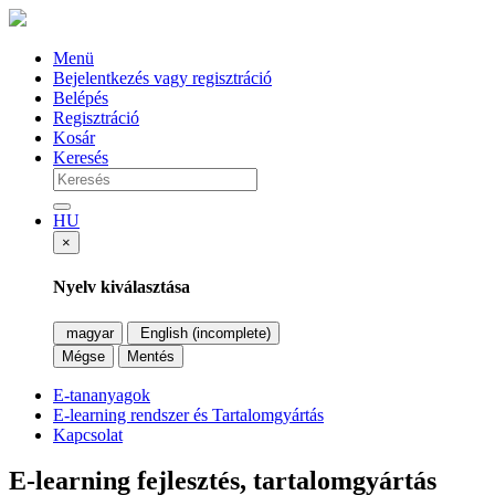
Menü
Bejelentkezés vagy regisztráció
Belépés
Regisztráció
Kosár
Keresés
HU
×
Nyelv kiválasztása
magyar
English (incomplete)
Mégse
Mentés
E-tananyagok
E-learning rendszer és Tartalomgyártás
Kapcsolat
E-learning fejlesztés, tartalomgyártás