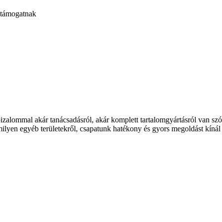
t támogatnak
bizalommal akár tanácsadásról, akár komplett tartalomgyártásról van s
milyen egyéb területekről, csapatunk hatékony és gyors megoldást kínál f