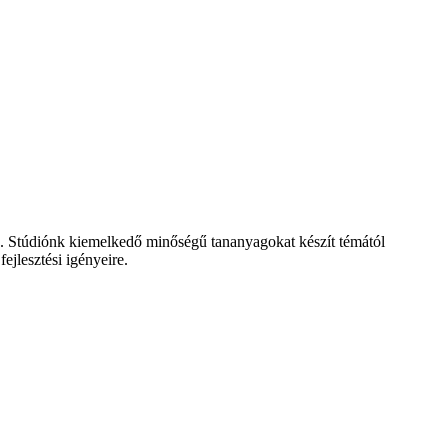
zó. Stúdiónk kiemelkedő minőségű tananyagokat készít témától
ejlesztési igényeire.