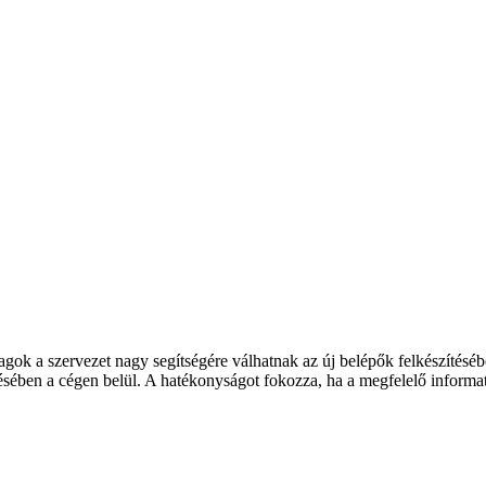
yagok a szervezet nagy segítségére válhatnak az új belépők felkészítéséb
ésében a cégen belül. A hatékonyságot fokozza, ha a megfelelő informat