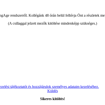
ngAge rendszerről. Kollégánk 48 órán belül felhívja Önt a részletek m
(A csillaggal jelzett mezők kitöltése mindenképp szükséges.)
ezelési tájékoztatót és hozzájárulok személyes adataim kezeléséhez.
Küldés
Sikeres kitöltés!