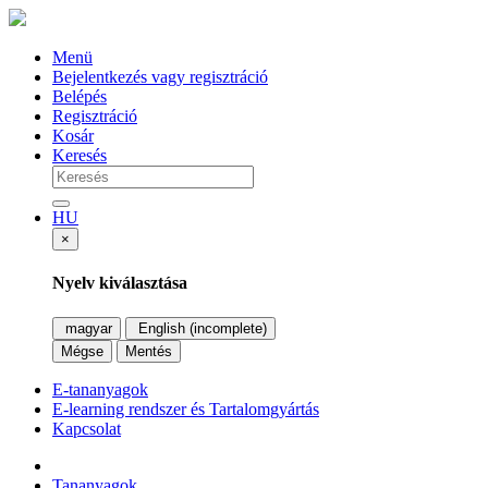
Menü
Bejelentkezés vagy regisztráció
Belépés
Regisztráció
Kosár
Keresés
HU
×
Nyelv kiválasztása
magyar
English (incomplete)
Mégse
Mentés
E-tananyagok
E-learning rendszer és Tartalomgyártás
Kapcsolat
Tananyagok