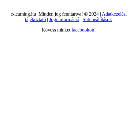
e-learning.hu Minden jog fenntartva!
©
2024 |
Adatkezelési
tájékoztató
|
Jogi információ
|
Süti beállítások
Kövess minket
facebookon
!