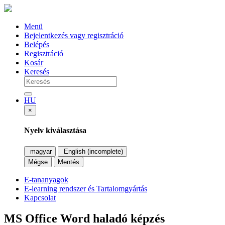
Menü
Bejelentkezés vagy regisztráció
Belépés
Regisztráció
Kosár
Keresés
HU
×
Nyelv kiválasztása
magyar
English (incomplete)
Mégse
Mentés
E-tananyagok
E-learning rendszer és Tartalomgyártás
Kapcsolat
MS Office Word haladó képzés