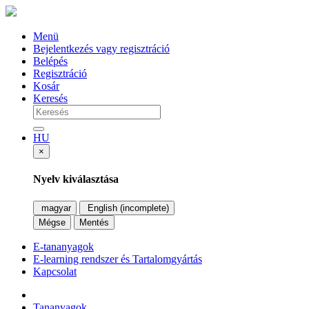
Menü
Bejelentkezés vagy regisztráció
Belépés
Regisztráció
Kosár
Keresés
HU
×
Nyelv kiválasztása
magyar
English (incomplete)
Mégse
Mentés
E-tananyagok
E-learning rendszer és Tartalomgyártás
Kapcsolat
Tananyagok