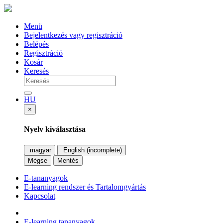
Menü
Bejelentkezés vagy regisztráció
Belépés
Regisztráció
Kosár
Keresés
HU
×
Nyelv kiválasztása
magyar
English (incomplete)
Mégse
Mentés
E-tananyagok
E-learning rendszer és Tartalomgyártás
Kapcsolat
E-learning tananyagok