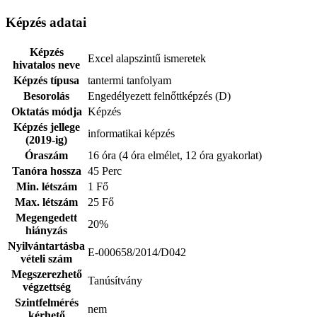
Képzés adatai
Képzés
Excel alapszintű ismeretek
hivatalos neve
Képzés típusa
tantermi tanfolyam
Besorolás
Engedélyezett felnőttképzés (D)
Oktatás módja
Képzés
Képzés jellege
informatikai képzés
(2019-ig)
Óraszám
16 óra (4 óra elmélet, 12 óra gyakorlat)
Tanóra hossza
45 Perc
Min. létszám
1 Fő
Max. létszám
25 Fő
Megengedett
20%
hiányzás
Nyilvántartásba
E-000658/2014/D042
vételi szám
Megszerezhető
Tanúsítvány
végzettség
Szintfelmérés
nem
kérhető