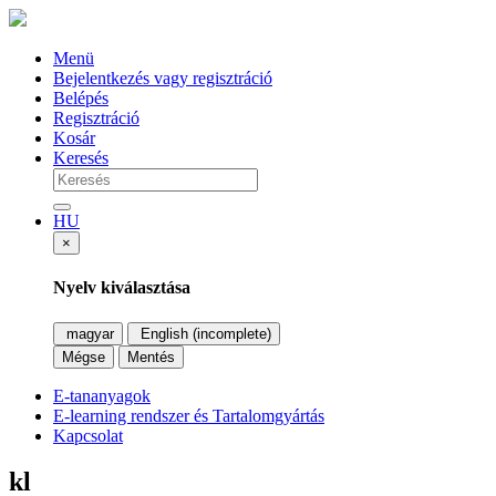
Menü
Bejelentkezés vagy regisztráció
Belépés
Regisztráció
Kosár
Keresés
HU
×
Nyelv kiválasztása
magyar
English (incomplete)
Mégse
Mentés
E-tananyagok
E-learning rendszer és Tartalomgyártás
Kapcsolat
kl