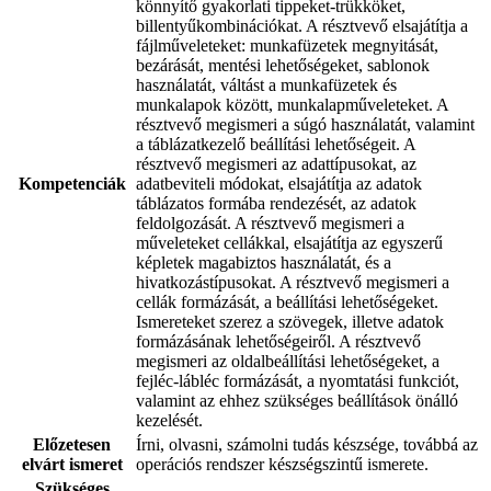
könnyítő gyakorlati tippeket-trükköket,
billentyűkombinációkat. A résztvevő elsajátítja a
fájlműveleteket: munkafüzetek megnyitását,
bezárását, mentési lehetőségeket, sablonok
használatát, váltást a munkafüzetek és
munkalapok között, munkalapműveleteket. A
résztvevő megismeri a súgó használatát, valamint
a táblázatkezelő beállítási lehetőségeit. A
résztvevő megismeri az adattípusokat, az
Kompetenciák
adatbeviteli módokat, elsajátítja az adatok
táblázatos formába rendezését, az adatok
feldolgozását. A résztvevő megismeri a
műveleteket cellákkal, elsajátítja az egyszerű
képletek magabiztos használatát, és a
hivatkozástípusokat. A résztvevő megismeri a
cellák formázását, a beállítási lehetőségeket.
Ismereteket szerez a szövegek, illetve adatok
formázásának lehetőségeiről. A résztvevő
megismeri az oldalbeállítási lehetőségeket, a
fejléc-lábléc formázását, a nyomtatási funkciót,
valamint az ehhez szükséges beállítások önálló
kezelését.
Előzetesen
Írni, olvasni, számolni tudás készsége, továbbá az
elvárt ismeret
operációs rendszer készségszintű ismerete.
Szükséges