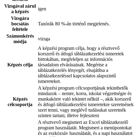
Vizsgával zárul
igen
a képzés
Vizsgára
bocsátás
Tanórák 80 %-án történő megjelenés.
feltétele
Számonkérés
vizsga
módja
A képzési program célja, hogy a résztvevő
korszerű és átfogó táblázatkezelési ismeretek
birtokában, megfeleljen az információs
Képzés célja
társadalom elvárásainak. Megértse a
táblázatkezelés lényegét, elsajátítsa a
táblázatkezeléssel kapcsolatos alapszintű
ismereteket.
A képzési program célcsoportjának tekinthetők
mindazok – nemre, korra, iskolai végzettségre és
Képzés
munkakörre való tekintet nélkül –, akik korszerű
célcsoportja
és átfogó táblázatkezelési ismeretekre szeretnének
szert tenni, vagy meglévő tudásukat szeretnék
szinten tartani, illetve fejleszteni
A résztvevő megismeri az Excel táblázatkezelő
program használatát. Megismeri a menüpontokat
és az eszközsáv használatát, és a napi használatot