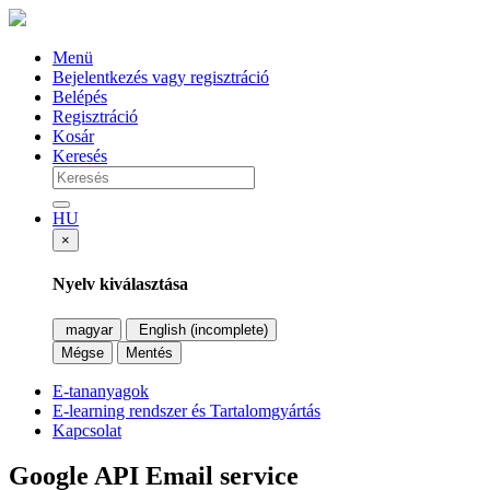
Menü
Bejelentkezés vagy regisztráció
Belépés
Regisztráció
Kosár
Keresés
HU
×
Nyelv kiválasztása
magyar
English (incomplete)
Mégse
Mentés
E-tananyagok
E-learning rendszer és Tartalomgyártás
Kapcsolat
Google API Email service