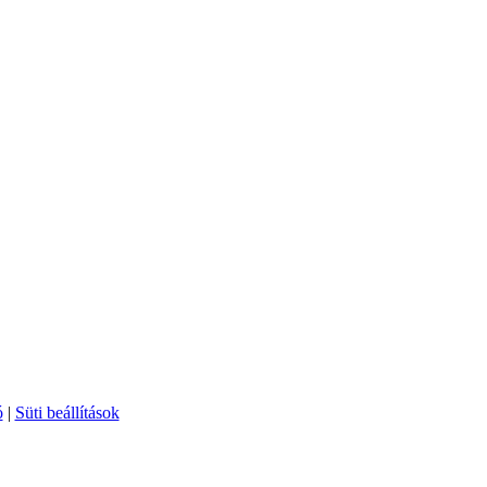
ó
|
Süti beállítások