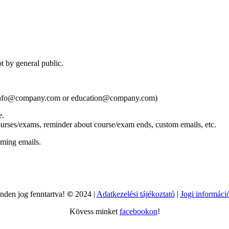
t by general public.
as info@company.com or education@company.com)
e.
courses/exams, reminder about course/exam ends, custom emails, etc.
oming emails.
nden jog fenntartva!
©
2024 |
Adatkezelési tájékoztató
|
Jogi informáci
Kövess minket
facebookon
!