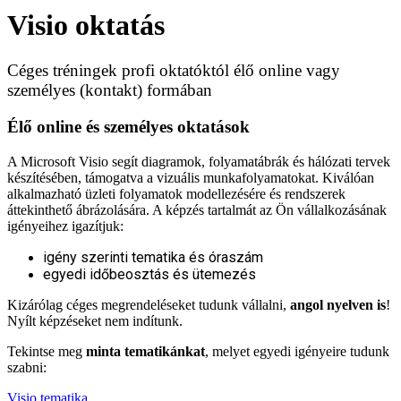
Visio oktatás
Céges tréningek profi oktatóktól élő online vagy
személyes (kontakt) formában
Élő online és személyes oktatások
A Microsoft Visio segít diagramok, folyamatábrák és hálózati tervek
készítésében, támogatva a vizuális munkafolyamatokat. Kiválóan
alkalmazható üzleti folyamatok modellezésére és rendszerek
áttekinthető ábrázolására. A képzés tartalmát az Ön vállalkozásának
igényeihez igazítjuk:
igény szerinti tematika és óraszám
egyedi időbeosztás és ütemezés
Kizárólag céges megrendeléseket tudunk vállalni,
angol nyelven is
!
Nyílt képzéseket nem indítunk.
Tekintse meg
minta tematikánkat
, melyet egyedi igényeire tudunk
szabni:
Visio tematika