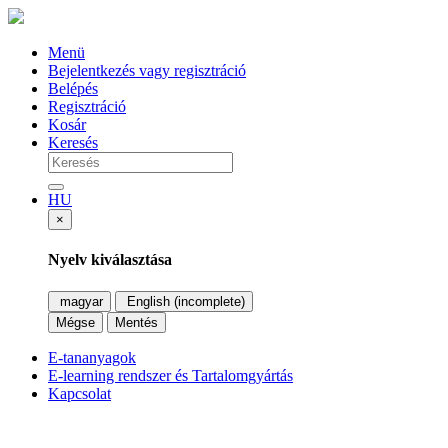
Menü
Bejelentkezés vagy regisztráció
Belépés
Regisztráció
Kosár
Keresés
HU
×
Nyelv kiválasztása
magyar
English (incomplete)
Mégse
Mentés
E-tananyagok
E-learning rendszer és Tartalomgyártás
Kapcsolat