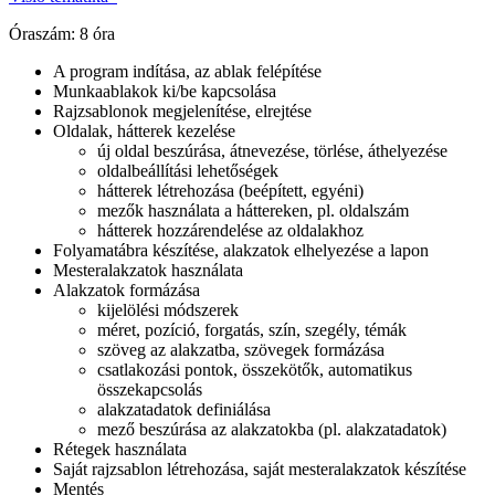
Óraszám: 8 óra
A program indítása, az ablak felépítése
Munkaablakok ki/be kapcsolása
Rajzsablonok megjelenítése, elrejtése
Oldalak, hátterek kezelése
új oldal beszúrása, átnevezése, törlése, áthelyezése
oldalbeállítási lehetőségek
hátterek létrehozása (beépített, egyéni)
mezők használata a háttereken, pl. oldalszám
hátterek hozzárendelése az oldalakhoz
Folyamatábra készítése, alakzatok elhelyezése a lapon
Mesteralakzatok használata
Alakzatok formázása
kijelölési módszerek
méret, pozíció, forgatás, szín, szegély, témák
szöveg az alakzatba, szövegek formázása
csatlakozási pontok, összekötők, automatikus
összekapcsolás
alakzatadatok definiálása
mező beszúrása az alakzatokba (pl. alakzatadatok)
Rétegek használata
Saját rajzsablon létrehozása, saját mesteralakzatok készítése
Mentés