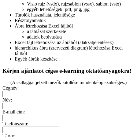
Visio rajz (vsdx), rajzsablon (vssx), sablon (vstx)
egyéb lehetőségek: pdf, png, jpg
Tárolók használata, jelentősége
Részfolyamatok
Ábra létrehozása Excel fájlból
a táblázat szerkezete
adatok beolvasása
Excel fájl létrehozása az ábrából (alakzatjelentések)
hierarchikus ábra (szervezeti diagram) létrehozása Excel
fájlból
Egyéb ábrák készítése
Kérjen ajánlatot céges e-learning oktatóanyagokra!
(A csillaggal jelzett mezők kitöltése mindenképp szükséges.)
Cégnév:
Név:
E-mail cím:
Telefonszám:
Tárgy: