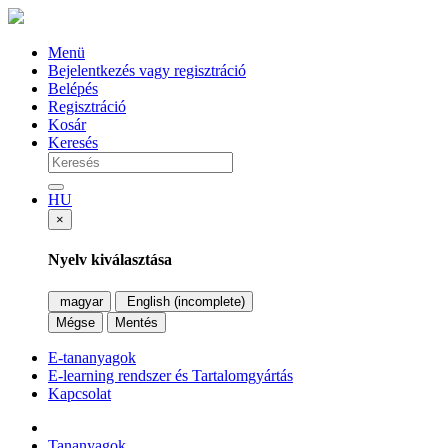
Menü
Bejelentkezés vagy regisztráció
Belépés
Regisztráció
Kosár
Keresés
HU
×
Nyelv kiválasztása
magyar
English (incomplete)
Mégse
Mentés
E-tananyagok
E-learning rendszer és Tartalomgyártás
Kapcsolat
Tananyagok