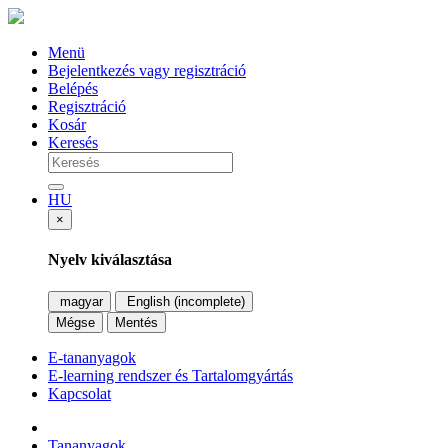
Menü
Bejelentkezés vagy regisztráció
Belépés
Regisztráció
Kosár
Keresés
HU
×
Nyelv kiválasztása
magyar
English (incomplete)
Mégse
Mentés
E-tananyagok
E-learning rendszer és Tartalomgyártás
Kapcsolat
Tananyagok