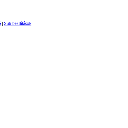
ó
|
Süti beállítások