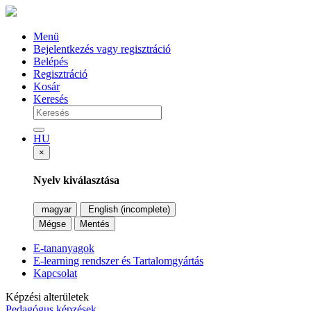
Menü
Bejelentkezés vagy regisztráció
Belépés
Regisztráció
Kosár
Keresés
HU
×
Nyelv kiválasztása
magyar
English (incomplete)
Mégse
Mentés
E-tananyagok
E-learning rendszer és Tartalomgyártás
Kapcsolat
Képzési alterületek
Pedagógus képzések