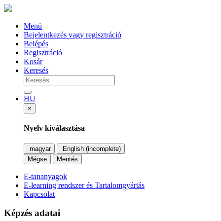
Menü
Bejelentkezés vagy regisztráció
Belépés
Regisztráció
Kosár
Keresés
HU
×
Nyelv kiválasztása
magyar
English (incomplete)
Mégse
Mentés
E-tananyagok
E-learning rendszer és Tartalomgyártás
Kapcsolat
Képzés adatai