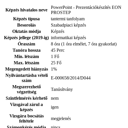
PowerPoint - Prezentációkészítés EON
Képzés hivatalos neve
PROSTEP
Képzés típusa
tantermi tanfolyam
Besorolás
Szabadpiaci képzés
Oktatás módja
Képzés
Képzés jellege (2019-ig)
informatikai képzés
Óraszám
8 óra (1 óra elmélet, 7 óra gyakorlat)
Tanóra hossza
45 Perc
Min. létszám
1 Fő
Max. létszám
25 Fő
Megengedett hiányzás
1%
Nyilvántartásba vételi
E-000658/2014/D044
szám
Megszerezhető
Tanúsítvány
végzettség
Szintfelmérés kérhető
nem
Vizsgával zárul a
igen
képzés
Vizsgára bocsátás
megjelenés
feltétele
Számonkérés módja
nincs