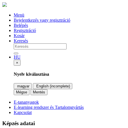
Menü
Bejelentkezés vagy regisztráció
Belépés
Regisztráció
Kosár
Keresés
HU
×
Nyelv kiválasztása
magyar
English (incomplete)
Mégse
Mentés
E-tananyagok
E-learning rendszer és Tartalomgyártás
Kapcsolat
Képzés adatai