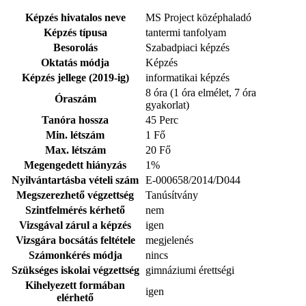
Képzés hivatalos neve
MS Project középhaladó
Képzés típusa
tantermi tanfolyam
Besorolás
Szabadpiaci képzés
Oktatás módja
Képzés
Képzés jellege (2019-ig)
informatikai képzés
8 óra (1 óra elmélet, 7 óra
Óraszám
gyakorlat)
Tanóra hossza
45 Perc
Min. létszám
1 Fő
Max. létszám
20 Fő
Megengedett hiányzás
1%
Nyilvántartásba vételi szám
E-000658/2014/D044
Megszerezhető végzettség
Tanúsítvány
Szintfelmérés kérhető
nem
Vizsgával zárul a képzés
igen
Vizsgára bocsátás feltétele
megjelenés
Számonkérés módja
nincs
Szükséges iskolai végzettség
gimnáziumi érettségi
Kihelyezett formában
igen
elérhető