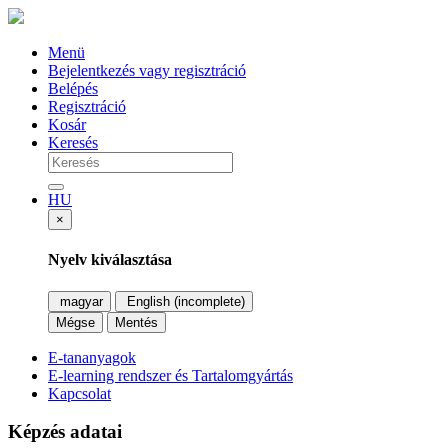
Menü
Bejelentkezés vagy regisztráció
Belépés
Regisztráció
Kosár
Keresés
HU
×
Nyelv kiválasztása
magyar
English (incomplete)
Mégse
Mentés
E-tananyagok
E-learning rendszer és Tartalomgyártás
Kapcsolat
Képzés adatai