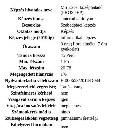
MS Excel középhaladó
Képzés hivatalos neve
(PROSTEP)
Képzés típusa
tantermi tanfolyam
Besorolás
Szabadpiaci képzés
Oktatás módja
Képzés
Képzés jellege (2019-ig)
informatikai képzés
8 óra (1 óra elmélet, 7 óra
Óraszám
gyakorlat)
Tanóra hossza
45 Perc
Min. létszám
1 Fő
Max. létszám
20 Fő
Megengedett hiányzás
1%
Nyilvántartásba vételi szám
E-000658/2014/D044
Megszerezhető végzettség
Tanúsítvány
Szintfelmérés kérhető
nem
Vizsgával zárul a képzés
igen
Vizsgára bocsátás feltétele
megjelenés
Számonkérés módja
nincs
Szükséges iskolai végzettség
gimnáziumi érettségi
Kihelyezett formában
igen