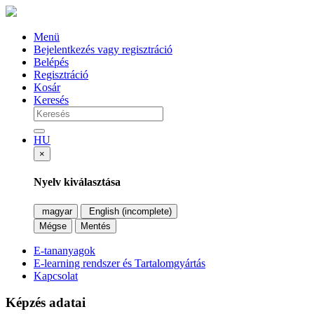
Menü
Bejelentkezés vagy regisztráció
Belépés
Regisztráció
Kosár
Keresés
HU
×
Nyelv kiválasztása
magyar
English (incomplete)
Mégse
Mentés
E-tananyagok
E-learning rendszer és Tartalomgyártás
Kapcsolat
Képzés adatai