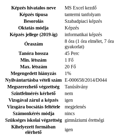
Képzés hivatalos neve
MS Excel kezdő
Képzés típusa
tantermi tanfolyam
Besorolás
Szabadpiaci képzés
Oktatás módja
Képzés
Képzés jellege (2019-ig)
informatikai képzés
8 óra (1 óra elmélet, 7 óra
Óraszám
gyakorlat)
Tanóra hossza
45 Perc
Min. létszám
1 Fő
Max. létszám
20 Fő
Megengedett hiányzás
1%
Nyilvántartásba vételi szám
E-000658/2014/D044
Megszerezhető végzettség
Tanúsítvány
Szintfelmérés kérhető
nem
Vizsgával zárul a képzés
igen
Vizsgára bocsátás feltétele
megjelenés
Számonkérés módja
nincs
Szükséges iskolai végzettség
gimnáziumi érettségi
Kihelyezett formában
igen
elérhető