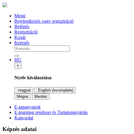
Menü
Bejelentkezés vagy regisztráció
Belépés
Regisztráció
Kosár
Keresés
HU
×
Nyelv kiválasztása
magyar
English (incomplete)
Mégse
Mentés
E-tananyagok
E-learning rendszer és Tartalomgyártás
Kapcsolat
Képzés adatai