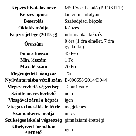
Képzés hivatalos neve
MS Excel haladó (PROSTEP)
Képzés típusa
tantermi tanfolyam
Besorolás
Szabadpiaci képzés
Oktatás módja
Képzés
Képzés jellege (2019-ig)
informatikai képzés
8 óra (1 óra elmélet, 7 óra
Óraszám
gyakorlat)
Tanóra hossza
45 Perc
Min. létszám
1 Fő
Max. létszám
20 Fő
Megengedett hiányzás
1%
Nyilvántartásba vételi szám
E-000658/2014/D044
Megszerezhető végzettség
Tanúsítvány
Szintfelmérés kérhető
nem
Vizsgával zárul a képzés
igen
Vizsgára bocsátás feltétele
megjelenés
Számonkérés módja
nincs
Szükséges iskolai végzettség
gimnáziumi érettségi
Kihelyezett formában
igen
elérhető