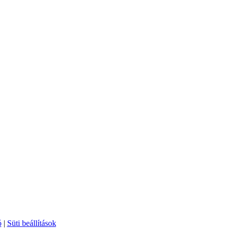
ó
|
Süti beállítások