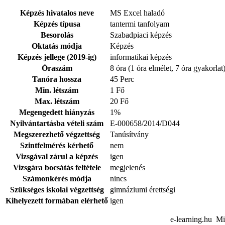
Képzés hivatalos neve
MS Excel haladó
Képzés típusa
tantermi tanfolyam
Besorolás
Szabadpiaci képzés
Oktatás módja
Képzés
Képzés jellege (2019-ig)
informatikai képzés
Óraszám
8 óra (1 óra elmélet, 7 óra gyakorlat
Tanóra hossza
45 Perc
Min. létszám
1 Fő
Max. létszám
20 Fő
Megengedett hiányzás
1%
Nyilvántartásba vételi szám
E-000658/2014/D044
Megszerezhető végzettség
Tanúsítvány
Szintfelmérés kérhető
nem
Vizsgával zárul a képzés
igen
Vizsgára bocsátás feltétele
megjelenés
Számonkérés módja
nincs
Szükséges iskolai végzettség
gimnáziumi érettségi
Kihelyezett formában elérhető
igen
e-learning.hu Mi