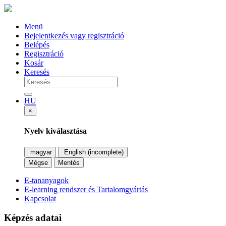
Menü
Bejelentkezés vagy regisztráció
Belépés
Regisztráció
Kosár
Keresés
HU
×
Nyelv kiválasztása
magyar
English (incomplete)
Mégse
Mentés
E-tananyagok
E-learning rendszer és Tartalomgyártás
Kapcsolat
Képzés adatai