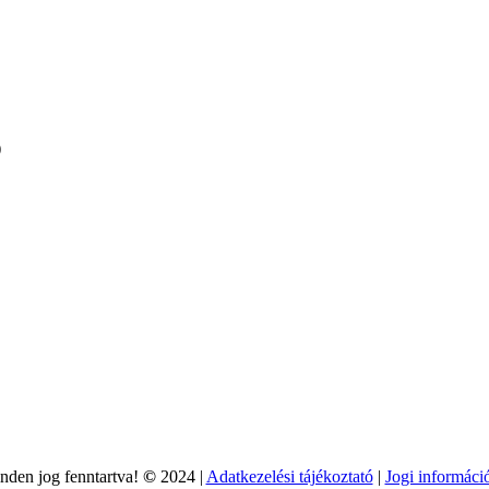
)
nden jog fenntartva!
©
2024 |
Adatkezelési tájékoztató
|
Jogi informáci