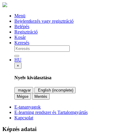
Menü
Bejelentkezés vagy regisztráció
Belépés
Regisztráció
Kosár
Keresés
HU
×
Nyelv kiválasztása
magyar
English (incomplete)
Mégse
Mentés
E-tananyagok
E-learning rendszer és Tartalomgyártás
Kapcsolat
Képzés adatai