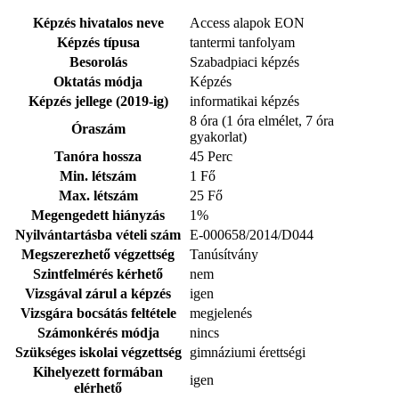
Képzés hivatalos neve
Access alapok EON
Képzés típusa
tantermi tanfolyam
Besorolás
Szabadpiaci képzés
Oktatás módja
Képzés
Képzés jellege (2019-ig)
informatikai képzés
8 óra (1 óra elmélet, 7 óra
Óraszám
gyakorlat)
Tanóra hossza
45 Perc
Min. létszám
1 Fő
Max. létszám
25 Fő
Megengedett hiányzás
1%
Nyilvántartásba vételi szám
E-000658/2014/D044
Megszerezhető végzettség
Tanúsítvány
Szintfelmérés kérhető
nem
Vizsgával zárul a képzés
igen
Vizsgára bocsátás feltétele
megjelenés
Számonkérés módja
nincs
Szükséges iskolai végzettség
gimnáziumi érettségi
Kihelyezett formában
igen
elérhető