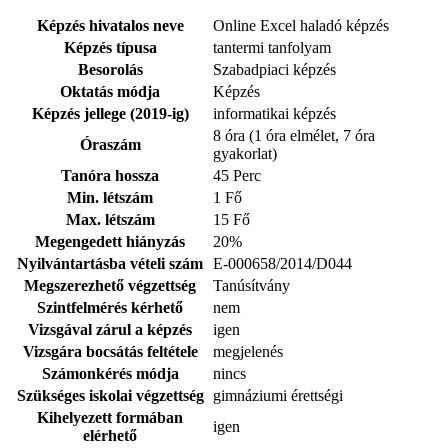
Képzés hivatalos neve
Online Excel haladó képzés
Képzés típusa
tantermi tanfolyam
Besorolás
Szabadpiaci képzés
Oktatás módja
Képzés
Képzés jellege (2019-ig)
informatikai képzés
8 óra (1 óra elmélet, 7 óra
Óraszám
gyakorlat)
Tanóra hossza
45 Perc
Min. létszám
1 Fő
Max. létszám
15 Fő
Megengedett hiányzás
20%
Nyilvántartásba vételi szám
E-000658/2014/D044
Megszerezhető végzettség
Tanúsítvány
Szintfelmérés kérhető
nem
Vizsgával zárul a képzés
igen
Vizsgára bocsátás feltétele
megjelenés
Számonkérés módja
nincs
Szükséges iskolai végzettség
gimnáziumi érettségi
Kihelyezett formában
igen
elérhető