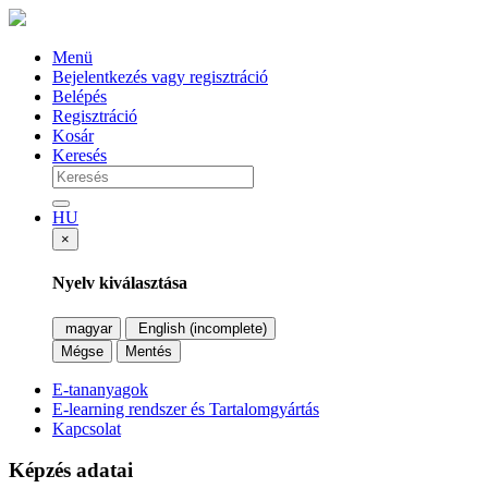
Menü
Bejelentkezés vagy regisztráció
Belépés
Regisztráció
Kosár
Keresés
HU
×
Nyelv kiválasztása
magyar
English (incomplete)
Mégse
Mentés
E-tananyagok
E-learning rendszer és Tartalomgyártás
Kapcsolat
Képzés adatai