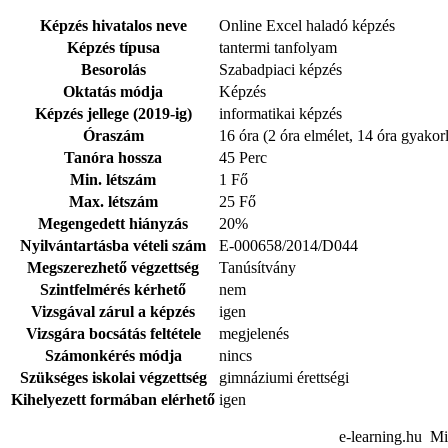
Képzés hivatalos neve
Online Excel haladó képzés
Képzés típusa
tantermi tanfolyam
Besorolás
Szabadpiaci képzés
Oktatás módja
Képzés
Képzés jellege (2019-ig)
informatikai képzés
Óraszám
16 óra (2 óra elmélet, 14 óra gyakorl
Tanóra hossza
45 Perc
Min. létszám
1 Fő
Max. létszám
25 Fő
Megengedett hiányzás
20%
Nyilvántartásba vételi szám
E-000658/2014/D044
Megszerezhető végzettség
Tanúsítvány
Szintfelmérés kérhető
nem
Vizsgával zárul a képzés
igen
Vizsgára bocsátás feltétele
megjelenés
Számonkérés módja
nincs
Szükséges iskolai végzettség
gimnáziumi érettségi
Kihelyezett formában elérhető
igen
e-learning.hu Mi