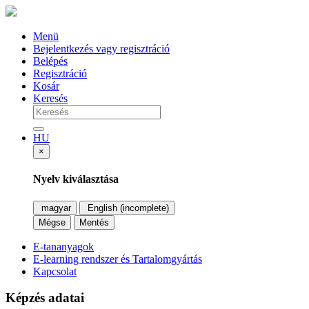
Menü
Bejelentkezés vagy regisztráció
Belépés
Regisztráció
Kosár
Keresés
HU
×
Nyelv kiválasztása
magyar
English (incomplete)
Mégse
Mentés
E-tananyagok
E-learning rendszer és Tartalomgyártás
Kapcsolat
Képzés adatai