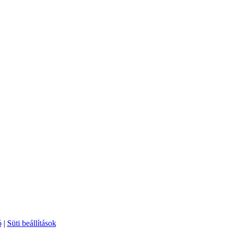
ó
|
Süti beállítások