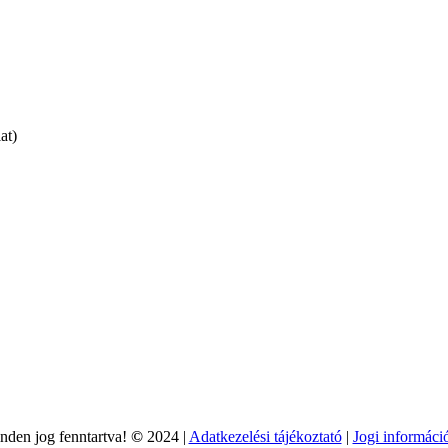
at)
nden jog fenntartva!
©
2024 |
Adatkezelési tájékoztató
|
Jogi informáci