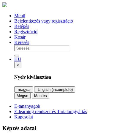
Menü
Bejelentkezés vagy regisztráció
Belépés
Regisztráció
Kosár
Keresés
HU
×
Nyelv kiválasztása
magyar
English (incomplete)
Mégse
Mentés
E-tananyagok
E-learning rendszer és Tartalomgyártás
Kapcsolat
Képzés adatai