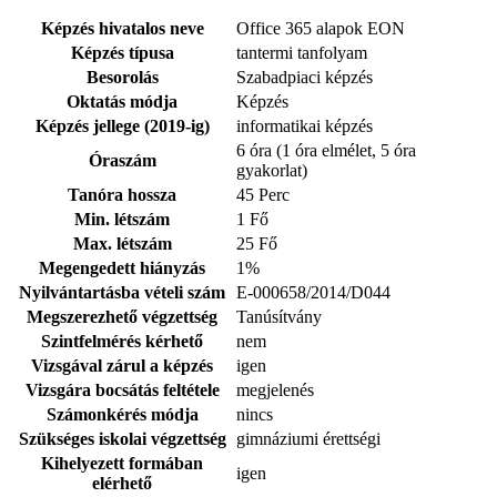
Képzés hivatalos neve
Office 365 alapok EON
Képzés típusa
tantermi tanfolyam
Besorolás
Szabadpiaci képzés
Oktatás módja
Képzés
Képzés jellege (2019-ig)
informatikai képzés
6 óra (1 óra elmélet, 5 óra
Óraszám
gyakorlat)
Tanóra hossza
45 Perc
Min. létszám
1 Fő
Max. létszám
25 Fő
Megengedett hiányzás
1%
Nyilvántartásba vételi szám
E-000658/2014/D044
Megszerezhető végzettség
Tanúsítvány
Szintfelmérés kérhető
nem
Vizsgával zárul a képzés
igen
Vizsgára bocsátás feltétele
megjelenés
Számonkérés módja
nincs
Szükséges iskolai végzettség
gimnáziumi érettségi
Kihelyezett formában
igen
elérhető