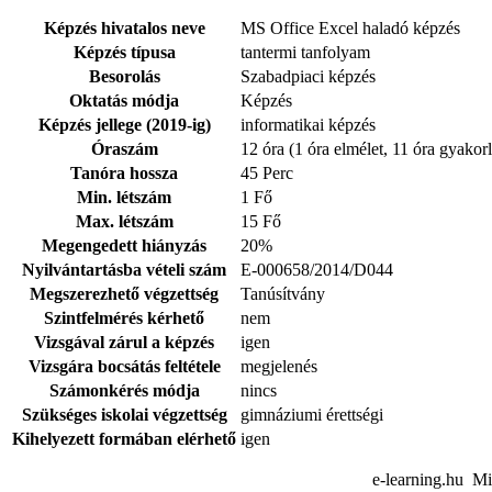
Képzés hivatalos neve
MS Office Excel haladó képzés
Képzés típusa
tantermi tanfolyam
Besorolás
Szabadpiaci képzés
Oktatás módja
Képzés
Képzés jellege (2019-ig)
informatikai képzés
Óraszám
12 óra (1 óra elmélet, 11 óra gyakorl
Tanóra hossza
45 Perc
Min. létszám
1 Fő
Max. létszám
15 Fő
Megengedett hiányzás
20%
Nyilvántartásba vételi szám
E-000658/2014/D044
Megszerezhető végzettség
Tanúsítvány
Szintfelmérés kérhető
nem
Vizsgával zárul a képzés
igen
Vizsgára bocsátás feltétele
megjelenés
Számonkérés módja
nincs
Szükséges iskolai végzettség
gimnáziumi érettségi
Kihelyezett formában elérhető
igen
e-learning.hu Mi