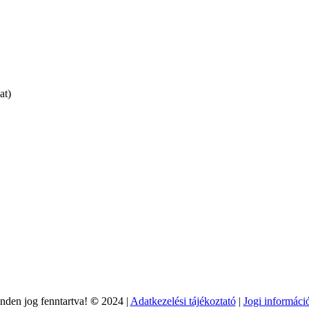
at)
nden jog fenntartva!
©
2024 |
Adatkezelési tájékoztató
|
Jogi informáci