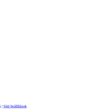
ó
|
Süti beállítások