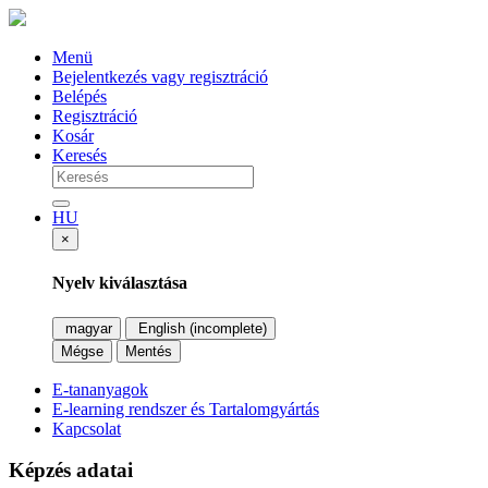
Menü
Bejelentkezés vagy regisztráció
Belépés
Regisztráció
Kosár
Keresés
HU
×
Nyelv kiválasztása
magyar
English (incomplete)
Mégse
Mentés
E-tananyagok
E-learning rendszer és Tartalomgyártás
Kapcsolat
Képzés adatai