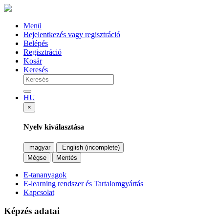
Menü
Bejelentkezés vagy regisztráció
Belépés
Regisztráció
Kosár
Keresés
HU
×
Nyelv kiválasztása
magyar
English (incomplete)
Mégse
Mentés
E-tananyagok
E-learning rendszer és Tartalomgyártás
Kapcsolat
Képzés adatai