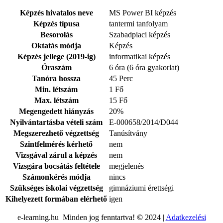
Képzés hivatalos neve
MS Power BI képzés
Képzés típusa
tantermi tanfolyam
Besorolás
Szabadpiaci képzés
Oktatás módja
Képzés
Képzés jellege (2019-ig)
informatikai képzés
Óraszám
6 óra (6 óra gyakorlat)
Tanóra hossza
45 Perc
Min. létszám
1 Fő
Max. létszám
15 Fő
Megengedett hiányzás
20%
Nyilvántartásba vételi szám
E-000658/2014/D044
Megszerezhető végzettség
Tanúsítvány
Szintfelmérés kérhető
nem
Vizsgával zárul a képzés
nem
Vizsgára bocsátás feltétele
megjelenés
Számonkérés módja
nincs
Szükséges iskolai végzettség
gimnáziumi érettségi
Kihelyezett formában elérhető
igen
e-learning.hu Minden jog fenntartva!
©
2024 |
Adatkezelési