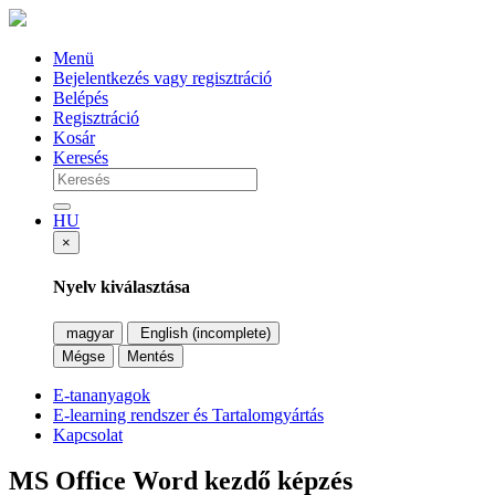
Menü
Bejelentkezés vagy regisztráció
Belépés
Regisztráció
Kosár
Keresés
HU
×
Nyelv kiválasztása
magyar
English (incomplete)
Mégse
Mentés
E-tananyagok
E-learning rendszer és Tartalomgyártás
Kapcsolat
MS Office Word kezdő képzés