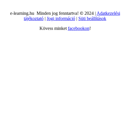
e-learning.hu Minden jog fenntartva!
©
2024 |
Adatkezelési
tájékoztató
|
Jogi információ
|
Süti beállítások
Kövess minket
facebookon
!