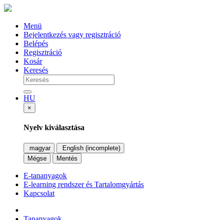
Menü
Bejelentkezés vagy regisztráció
Belépés
Regisztráció
Kosár
Keresés
HU
×
Nyelv kiválasztása
magyar
English (incomplete)
Mégse
Mentés
E-tananyagok
E-learning rendszer és Tartalomgyártás
Kapcsolat
Tananyagok