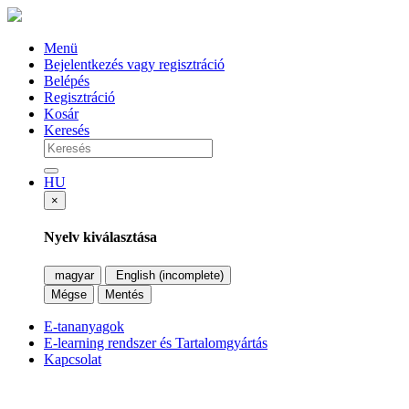
Menü
Bejelentkezés vagy regisztráció
Belépés
Regisztráció
Kosár
Keresés
HU
×
Nyelv kiválasztása
magyar
English (incomplete)
Mégse
Mentés
E-tananyagok
E-learning rendszer és Tartalomgyártás
Kapcsolat