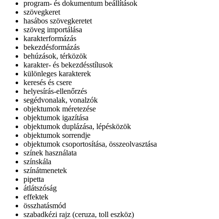
program- és dokumentum beállítások
szövegkeret
hasábos szövegkeretet
szöveg importálása
karakterformázás
bekezdésformázás
behúzások, térközök
karakter- és bekezdésstílusok
különleges karakterek
keresés és csere
helyesírás-ellenőrzés
segédvonalak, vonalzók
objektumok méretezése
objektumok igazítása
objektumok duplázása, lépésközök
objektumok sorrendje
objektumok csoportosítása, összeolvasztása
színek használata
színskála
színátmenetek
pipetta
átlátszóság
effektek
összhatásmód
szabadkézi rajz (ceruza, toll eszköz)