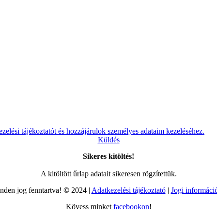
ezelési tájékoztatót és hozzájárulok személyes adataim kezeléséhez.
Küldés
Sikeres kitöltés!
A kitöltött űrlap adatait sikeresen rögzítettük.
nden jog fenntartva!
©
2024 |
Adatkezelési tájékoztató
|
Jogi informáci
Kövess minket
facebookon
!