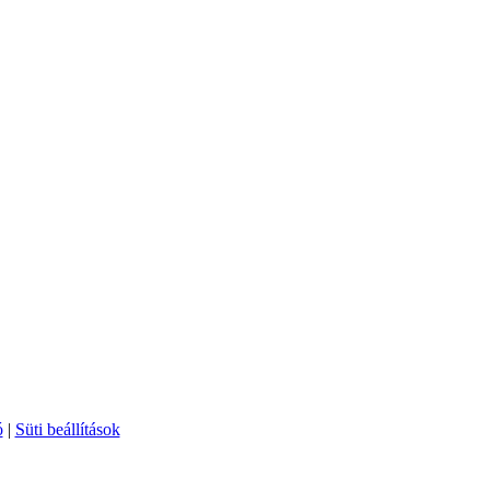
ó
|
Süti beállítások