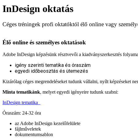
InDesign oktatás
Céges tréningek profi oktatóktól élő online vagy személ
Élő online és személyes oktatások
Adobe InDesign képzésünk résztvevői a kiadványszerkesztés folyamatát
igény szerinti tematika és óraszám
egyedi időbeosztás és ütemezés
Kizárólag céges megrendeléseket tudunk vállalni, nyílt képzéseket n
Minta tematikánk
, melyet egyedi igényeire tudunk szabni:
InDesign tematika
Óraszám: 24-32 óra
az Adobe InDesign kezelőfelülete
fájlműveletek
dokumentumsablon