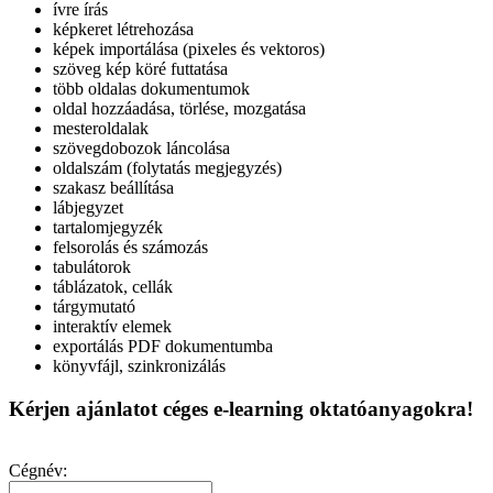
ívre írás
képkeret létrehozása
képek importálása (pixeles és vektoros)
szöveg kép köré futtatása
több oldalas dokumentumok
oldal hozzáadása, törlése, mozgatása
mesteroldalak
szövegdobozok láncolása
oldalszám (folytatás megjegyzés)
szakasz beállítása
lábjegyzet
tartalomjegyzék
felsorolás és számozás
tabulátorok
táblázatok, cellák
tárgymutató
interaktív elemek
exportálás PDF dokumentumba
könyvfájl, szinkronizálás
Kérjen ajánlatot céges e-learning oktatóanyagokra!
Cégnév: