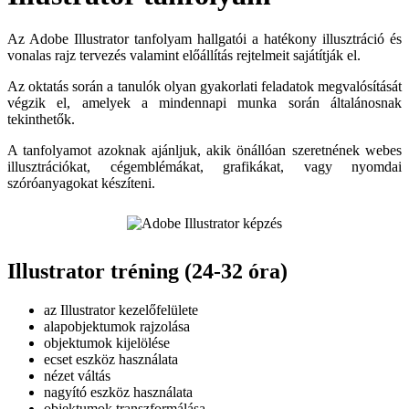
Az Adobe Illustrator tanfolyam hallgatói a hatékony illusztráció és
vonalas rajz tervezés valamint előállítás rejtelmeit sajátítják el.
Az oktatás során a tanulók olyan gyakorlati feladatok megvalósítását
végzik el, amelyek a mindennapi munka során általánosnak
tekinthetők.
A tanfolyamot azoknak ajánljuk, akik önállóan szeretnének webes
illusztrációkat, cégemblémákat, grafikákat, vagy nyomdai
szóróanyagokat készíteni.
Illustrator tréning (24-32 óra)
az Illustrator kezelőfelülete
alapobjektumok rajzolása
objektumok kijelölése
ecset eszköz használata
nézet váltás
nagyító eszköz használata
objektumok transzformálása