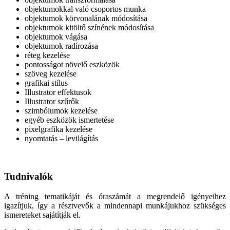
objektumokkal való csoportos munka
objektumok körvonalának módosítása
objektumok kitöltő színének módosítása
objektumok vágása
objektumok radírozása
réteg kezelése
pontosságot növelő eszközök
szöveg kezelése
grafikai stílus
Illustrator effektusok
Illustrator szűrők
szimbólumok kezelése
egyéb eszközök ismertetése
pixelgrafika kezelése
nyomtatás – levilágítás
Tudnivalók
A tréning tematikáját és óraszámát a megrendelő igényeihez
igazítjuk, így a résztvevők a mindennapi munkájukhoz szükséges
ismereteket sajátítják el.