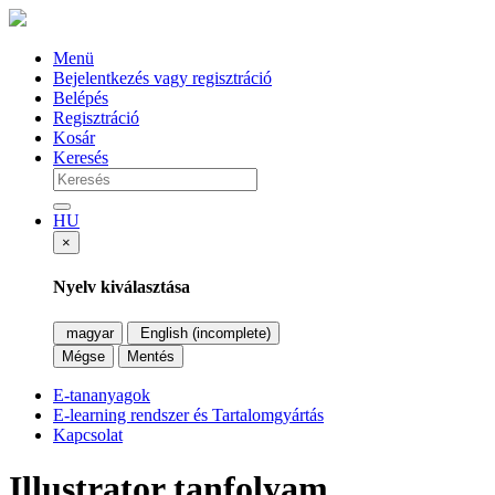
Menü
Bejelentkezés vagy regisztráció
Belépés
Regisztráció
Kosár
Keresés
HU
×
Nyelv kiválasztása
magyar
English (incomplete)
Mégse
Mentés
E-tananyagok
E-learning rendszer és Tartalomgyártás
Kapcsolat
Illustrator tanfolyam