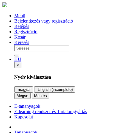
Menü
Bejelentkezés vagy regisztráció
Belépés
Regisztráció
Kosár
Keresés
HU
×
Nyelv kiválasztása
magyar
English (incomplete)
Mégse
Mentés
E-tananyagok
E-learning rendszer és Tartalomgyártás
Kapcsolat
Tananyagok