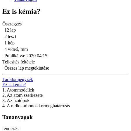
Ez is kémia?
Összegzés
12 lap
2 teszt
1 kép
4 videó, film
Publikálva: 2020.04.15
Teljesítés feltétele
Összes lap megtekintése
Tartalomjegyzék
Ez is kémia?
1. Atommodellek
2. Az atom szerkezete
3. Az izotópok
4. A radiokarbonos kormeghatározás
Tananyagok
rendezés: