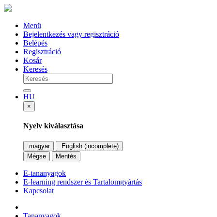
Menü
Bejelentkezés vagy regisztráció
Belépés
Regisztráció
Kosár
Keresés
HU
×
Nyelv kiválasztása
magyar
English (incomplete)
Mégse
Mentés
E-tananyagok
E-learning rendszer és Tartalomgyártás
Kapcsolat
Tananyagok