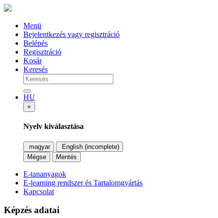
Menü
Bejelentkezés vagy regisztráció
Belépés
Regisztráció
Kosár
Keresés
HU
×
Nyelv kiválasztása
magyar
English (incomplete)
Mégse
Mentés
E-tananyagok
E-learning rendszer és Tartalomgyártás
Kapcsolat
Képzés adatai