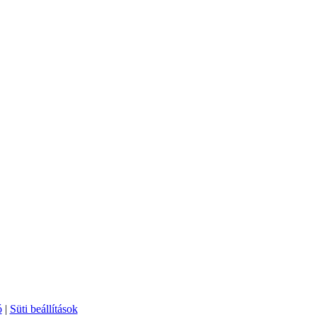
ó
|
Süti beállítások