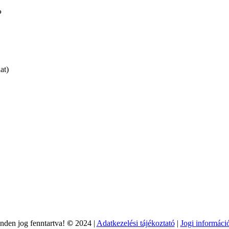
P
at)
nden jog fenntartva!
©
2024 |
Adatkezelési tájékoztató
|
Jogi informáci