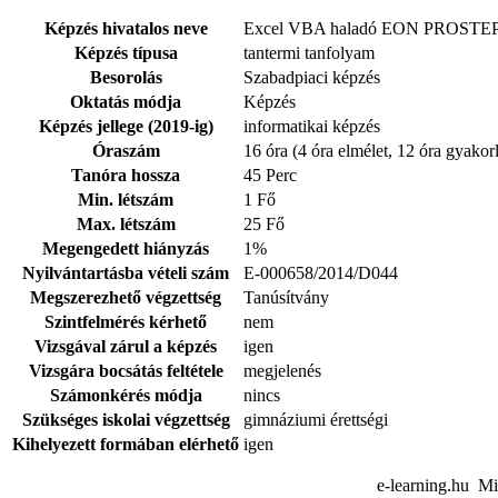
Képzés hivatalos neve
Excel VBA haladó EON PROSTE
Képzés típusa
tantermi tanfolyam
Besorolás
Szabadpiaci képzés
Oktatás módja
Képzés
Képzés jellege (2019-ig)
informatikai képzés
Óraszám
16 óra (4 óra elmélet, 12 óra gyakorl
Tanóra hossza
45 Perc
Min. létszám
1 Fő
Max. létszám
25 Fő
Megengedett hiányzás
1%
Nyilvántartásba vételi szám
E-000658/2014/D044
Megszerezhető végzettség
Tanúsítvány
Szintfelmérés kérhető
nem
Vizsgával zárul a képzés
igen
Vizsgára bocsátás feltétele
megjelenés
Számonkérés módja
nincs
Szükséges iskolai végzettség
gimnáziumi érettségi
Kihelyezett formában elérhető
igen
e-learning.hu Mi