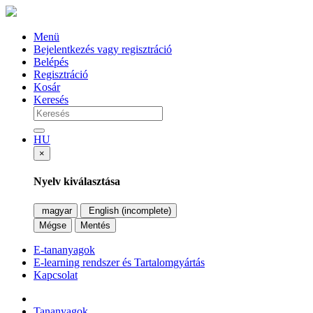
Menü
Bejelentkezés vagy regisztráció
Belépés
Regisztráció
Kosár
Keresés
HU
×
Nyelv kiválasztása
magyar
English (incomplete)
Mégse
Mentés
E-tananyagok
E-learning rendszer és Tartalomgyártás
Kapcsolat
Tananyagok