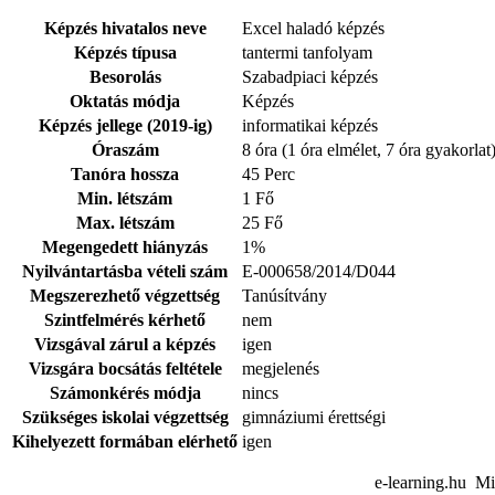
Képzés hivatalos neve
Excel haladó képzés
Képzés típusa
tantermi tanfolyam
Besorolás
Szabadpiaci képzés
Oktatás módja
Képzés
Képzés jellege (2019-ig)
informatikai képzés
Óraszám
8 óra (1 óra elmélet, 7 óra gyakorlat
Tanóra hossza
45 Perc
Min. létszám
1 Fő
Max. létszám
25 Fő
Megengedett hiányzás
1%
Nyilvántartásba vételi szám
E-000658/2014/D044
Megszerezhető végzettség
Tanúsítvány
Szintfelmérés kérhető
nem
Vizsgával zárul a képzés
igen
Vizsgára bocsátás feltétele
megjelenés
Számonkérés módja
nincs
Szükséges iskolai végzettség
gimnáziumi érettségi
Kihelyezett formában elérhető
igen
e-learning.hu Mi