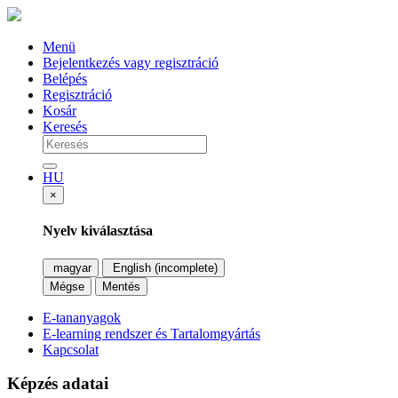
Menü
Bejelentkezés vagy regisztráció
Belépés
Regisztráció
Kosár
Keresés
HU
×
Nyelv kiválasztása
magyar
English (incomplete)
Mégse
Mentés
E-tananyagok
E-learning rendszer és Tartalomgyártás
Kapcsolat
Képzés adatai