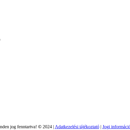
)
nden jog fenntartva!
©
2024 |
Adatkezelési tájékoztató
|
Jogi informáci