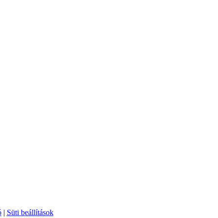
ó
|
Süti beállítások