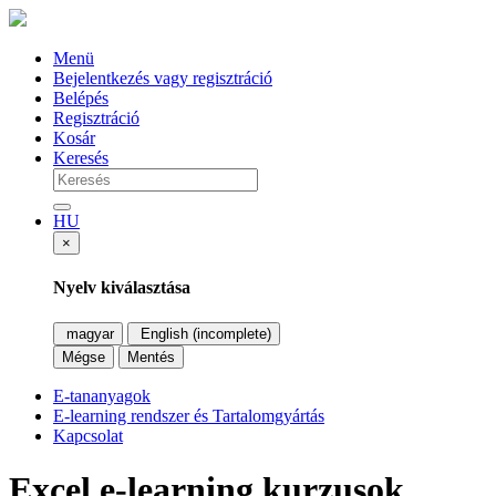
Menü
Bejelentkezés vagy regisztráció
Belépés
Regisztráció
Kosár
Keresés
HU
×
Nyelv kiválasztása
magyar
English (incomplete)
Mégse
Mentés
E-tananyagok
E-learning rendszer és Tartalomgyártás
Kapcsolat
Excel e-learning kurzusok