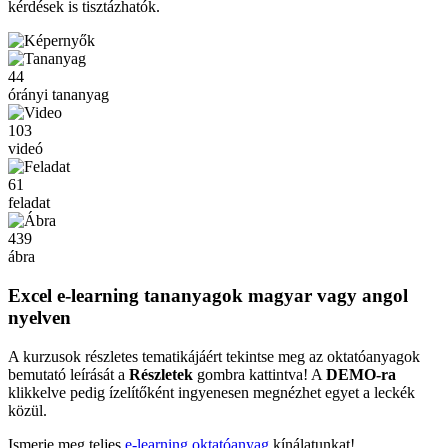
kérdések is tisztázhatók.
44
órányi tananyag
103
videó
61
feladat
439
ábra
Excel e-learning tananyagok magyar vagy angol
nyelven
A kurzusok részletes tematikájáért tekintse meg az oktatóanyagok
bemutató leírását a
Részletek
gombra kattintva! A
DEMO-ra
klikkelve pedig ízelítőként ingyenesen megnézhet egyet a leckék
közül.
Ismerje meg teljes
e-learning oktatóanyag
kínálatunkat!