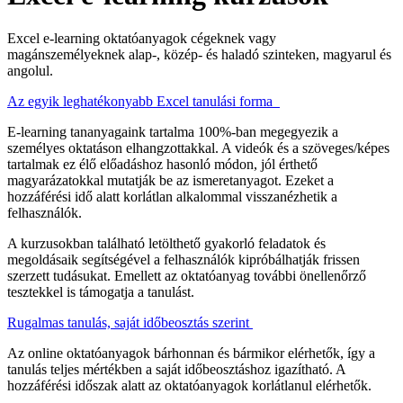
Excel e-learning oktatóanyagok cégeknek vagy
magánszemélyeknek alap-, közép- és haladó szinteken, magyarul és
angolul.
Az egyik leghatékonyabb Excel tanulási forma
E-learning tananyagaink tartalma 100%-ban megegyezik a
személyes oktatáson elhangzottakkal. A videók és a szöveges/képes
tartalmak ez élő előadáshoz hasonló módon, jól érthető
magyarázatokkal mutatják be az ismeretanyagot. Ezeket a
hozzáférési idő alatt korlátlan alkalommal visszanézhetik a
felhasználók.
A kurzusokban található letölthető gyakorló feladatok és
megoldásaik segítségével a felhasználók kipróbálhatják frissen
szerzett tudásukat. Emellett az oktatóanyag további önellenőrző
tesztekkel is támogatja a tanulást.
Rugalmas tanulás, saját időbeosztás szerint
Az online oktatóanyagok bárhonnan és bármikor elérhetők, így a
tanulás teljes mértékben a saját időbeosztáshoz igazítható. A
hozzáférési időszak alatt az oktatóanyagok korlátlanul elérhetők.