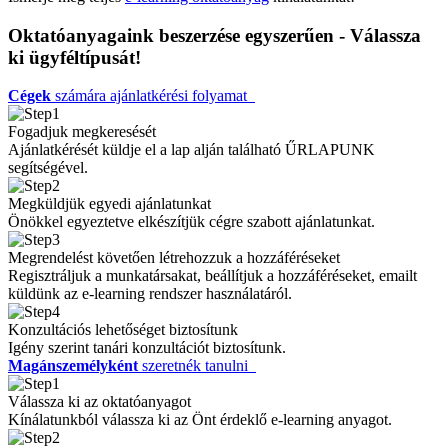
Oktatóanyagaink beszerzése egyszerűen - Válassza
ki ügyféltípusát!
Cégek
számára ajánlatkérési folyamat
Fogadjuk megkeresését
Ajánlatkérését küldje el a lap alján található ŰRLAPUNK
segítségével.
Megküldjük egyedi ajánlatunkat
Önökkel egyeztetve elkészítjük cégre szabott ajánlatunkat.
Megrendelést követően létrehozzuk a hozzáféréseket
Regisztráljuk a munkatársakat, beállítjuk a hozzáféréseket, emailt
küldünk az e-learning rendszer használatáról.
Konzultációs lehetőséget biztosítunk
Igény szerint tanári konzultációt biztosítunk.
Magánszemélyként
szeretnék tanulni
Válassza ki az oktatóanyagot
Kínálatunkból válassza ki az Önt érdeklő e-learning anyagot.