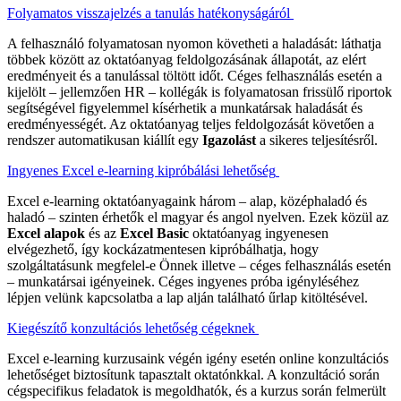
Folyamatos visszajelzés a tanulás hatékonyságáról
A felhasználó folyamatosan nyomon követheti a haladását: láthatja
többek között az oktatóanyag feldolgozásának állapotát, az elért
eredményeit és a tanulással töltött időt. Céges felhasználás esetén a
kijelölt – jellemzően HR – kollégák is folyamatosan frissülő riportok
segítségével figyelemmel kísérhetik a munkatársak haladását és
eredményességét. Az oktatóanyag teljes feldolgozását követően a
rendszer automatikusan kiállít egy
Igazolást
a sikeres teljesítésről.
Ingyenes Excel e-learning kipróbálási lehetőség
Excel e-learning oktatóanyagaink három – alap, középhaladó és
haladó – szinten érhetők el magyar és angol nyelven. Ezek közül az
Excel alapok
és az
Excel Basic
oktatóanyag ingyenesen
elvégezhető, így kockázatmentesen kipróbálhatja, hogy
szolgáltatásunk megfelel-e Önnek illetve – céges felhasználás esetén
– munkatársai igényeinek. Céges ingyenes próba igényléséhez
lépjen velünk kapcsolatba a lap alján található űrlap kitöltésével.
Kiegészítő konzultációs lehetőség cégeknek
Excel e-learning kurzusaink végén igény esetén online konzultációs
lehetőséget biztosítunk tapasztalt oktatónkkal. A konzultáció során
cégspecifikus feladatok is megoldhatók, és a kurzus során felmerült