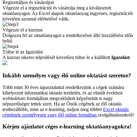
Regisztráljon és vásároljon
Végezze el a regisztrációt és vásárolja meg a kiválasztott
oktatóanyagot. Az Excel alapok oktatóanyag ingyenes, regisztrációt
követően azonnal elérhetővé válik.
Végezze el a kurzust
Dolgozza fel az oktatóanyagot a rendelkezésre álló hozzáférési időn
belül.
Töltse le az Igazolást
A kurzus sikeres teljesítését követően töltse le a kiállított
Igazolást
.
Inkább személyes vagy élő online oktatást szeretne?
Több mint 30 éves tapasztalattal rendelkezünk a cégek számára
kihelyezett informatikai oktatás területén, és az elmúlt években
webinárium formájában megvalósított képzéseink is nagy
népszerűségre tettek szert. Ha az Önök cégének az élő oktatás
testhezállóbb, mint az e-learning, tudjon meg többet
Excel oktatás
cégeknek személyesen vagy élő online formában
szolgáltatásunkról!
Kérjen ajánlatot céges e-learning oktatóanyagokra!