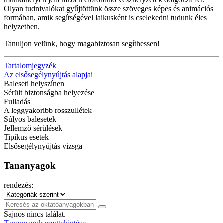
Olyan tudnivalókat gyűjtöttünk össze szöveges képes és animációs
formában, amik segítségével laikusként is cselekedni tudunk éles
helyzetben.
Tanuljon velünk, hogy magabiztosan segíthessen!
Tartalomjegyzék
Az elsősegélynyújtás alapjai
Baleseti helyszínen
Sérült biztonságba helyezése
Fulladás
A leggyakoribb rosszullétek
Súlyos balesetek
Jellemző sérülések
Tipikus esetek
Elsősegélynyújtás vizsga
Tananyagok
rendezés:
Sajnos nincs találat.
Tananyagok megtekintése