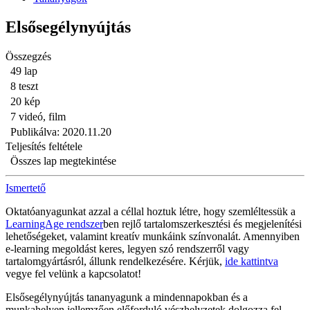
Elsősegélynyújtás
Összegzés
49 lap
8 teszt
20 kép
7 videó, film
Publikálva: 2020.11.20
Teljesítés feltétele
Összes lap megtekintése
Ismertető
Oktatóanyagunkat azzal a céllal hoztuk létre, hogy szemléltessük a
LearningAge rendszer
ben rejlő tartalomszerkesztési és megjelenítési
lehetőségeket, valamint kreatív munkáink színvonalát. Amennyiben
e-learning megoldást keres, legyen szó rendszerről vagy
tartalomgyártásról, állunk rendelkezésére. Kérjük,
ide kattintva
vegye fel velünk a kapcsolatot!
Elsősegélynyújtás tananyagunk a mindennapokban és a
munkahelyen jellemzően előforduló vészhelyzetek dolgozza fel.