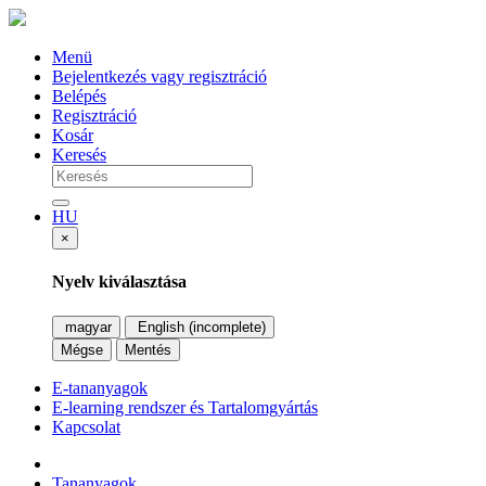
Menü
Bejelentkezés vagy regisztráció
Belépés
Regisztráció
Kosár
Keresés
HU
×
Nyelv kiválasztása
magyar
English (incomplete)
Mégse
Mentés
E-tananyagok
E-learning rendszer és Tartalomgyártás
Kapcsolat
Tananyagok