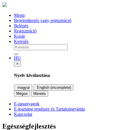
Menü
Bejelentkezés vagy regisztráció
Belépés
Regisztráció
Kosár
Keresés
HU
×
Nyelv kiválasztása
magyar
English (incomplete)
Mégse
Mentés
E-tananyagok
E-learning rendszer és Tartalomgyártás
Kapcsolat
Egészségfejlesztés