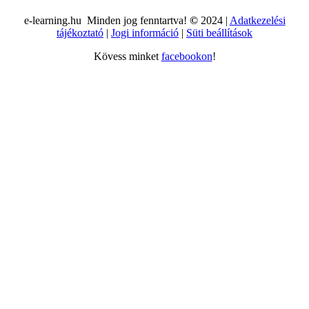
e-learning.hu Minden jog fenntartva!
©
2024 |
Adatkezelési
tájékoztató
|
Jogi információ
|
Süti beállítások
Kövess minket
facebookon
!