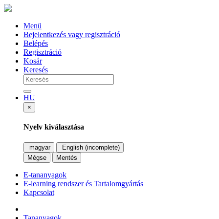
Menü
Bejelentkezés vagy regisztráció
Belépés
Regisztráció
Kosár
Keresés
HU
×
Nyelv kiválasztása
magyar
English (incomplete)
Mégse
Mentés
E-tananyagok
E-learning rendszer és Tartalomgyártás
Kapcsolat
Tananyagok