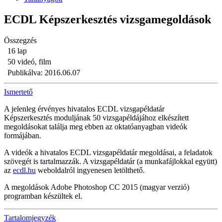
ECDL Képszerkesztés vizsgamegoldások
Összegzés
16 lap
50 videó, film
Publikálva: 2016.06.07
Ismertető
A jelenleg érvényes hivatalos ECDL vizsgapéldatár
Képszerkesztés moduljának 50 vizsgapéldájához elkészített
megoldásokat találja meg ebben az oktatóanyagban videók
formájában.
A videók a hivatalos ECDL vizsgapéldatár megoldásai, a feladatok
szövegét is tartalmazzák. A vizsgapéldatár (a munkafájlokkal együtt)
az
ecdl.hu
weboldalról ingyenesen letölthető.
A megoldások Adobe Photoshop CC 2015 (magyar verzió)
programban készültek el.
Tartalomjegyzék