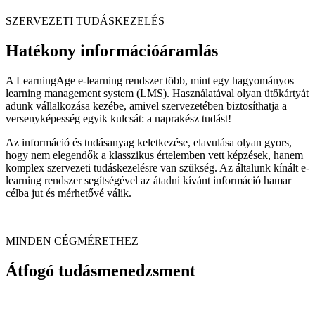
SZERVEZETI TUDÁSKEZELÉS
Hatékony információáramlás
A LearningAge e-learning rendszer több, mint egy hagyományos
learning management system (LMS). Használatával olyan ütőkártyát
adunk vállalkozása kezébe, amivel szervezetében biztosíthatja a
versenyképesség egyik kulcsát: a naprakész tudást!
Az információ és tudásanyag keletkezése, elavulása olyan gyors,
hogy nem elegendők a klasszikus értelemben vett képzések, hanem
komplex szervezeti tudáskezelésre van szükség. Az általunk kínált e-
learning rendszer segítségével az átadni kívánt információ hamar
célba jut és mérhetővé válik.
MINDEN CÉGMÉRETHEZ
Átfogó tudásmenedzsment