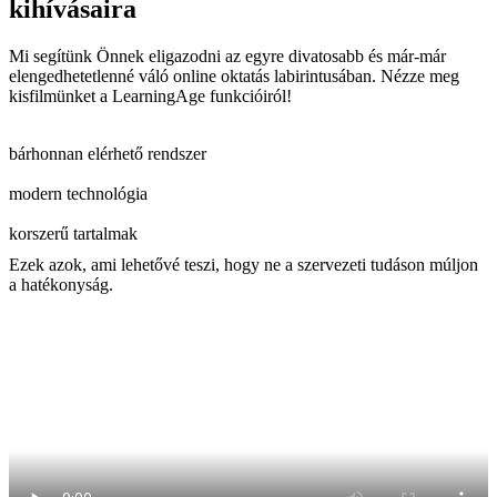
kihívásaira
Mi segítünk Önnek eligazodni az egyre divatosabb és már-már
elengedhetetlenné váló online oktatás labirintusában. Nézze meg
kisfilmünket a LearningAge funkcióiról!
bárhonnan elérhető rendszer
modern technológia
korszerű tartalmak
Ezek azok, ami lehetővé teszi, hogy ne a szervezeti tudáson múljon
a hatékonyság.