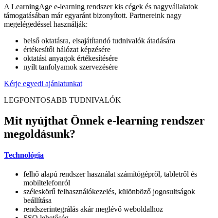
A LearningAge e-learning rendszer kis cégek és nagyvállalatok
támogatásában már egyaránt bizonyított. Partnereink nagy
megelégedéssel használják:
belső oktatásra, elsajátítandó tudnivalók átadására
értékesítői hálózat képzésére
oktatási anyagok értékesítésére
nyílt tanfolyamok szervezésére
Kérje egyedi ajánlatunkat
LEGFONTOSABB TUDNIVALÓK
Mit nyújthat Önnek e-learning rendszer
megoldásunk?
Technológia
felhő alapú rendszer használat számítógépről, tabletről és
mobiltelefonról
széleskörű felhasználókezelés, különböző jogosultságok
beállítása
rendszerintegrálás akár meglévő weboldalhoz
SSO lehetőség