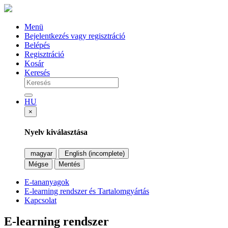
Menü
Bejelentkezés vagy regisztráció
Belépés
Regisztráció
Kosár
Keresés
HU
×
Nyelv kiválasztása
magyar
English (incomplete)
Mégse
Mentés
E-tananyagok
E-learning rendszer és Tartalomgyártás
Kapcsolat
E-learning rendszer