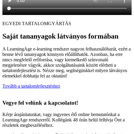
EGYEDI TARTALOMGYÁRTÁS
Saját tananyagok látványos formában
A LearningAge e-learning rendszer nagyon felhasználóbarát, ezért a
benne lévő tananyagok könnyen előállíthatók. Azonban, ha erre
nincs megfelelő erőforrása, vagy kiemelkedő színvonalú
megjelenésre vágyik, akkor szolgáltatásaink között elérheti a
tartalomfejlesztést is. Nézze meg, segítségünkkel milyen látványos
elemekkel dobhatja fel az oktatást!
Tovább a tartalomfejlesztéshez
Vegye fel velünk a kapcsolatot!
Kérje árajánlatunkat, vagy ingyenes élő online bemutatónkat a
LearningAge rendszerről. Kollégánk 48 órán belül felhívja Önt a
részletek megbeszéléséhez.