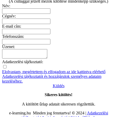
(A csillaggal jelzett mezők kitöltése mindenképp szükséges.)
Név:
Cégnév:
E-mail cím:
Telefonszám:
Üzenet:
Adatkezelési tájékoztató:
Elolvastam, megértettem és elfogadom az ide kattintva elérhető
Adatkezelési tájékoztatót és hozzájárulok személyes adataim
kezeléséhez.
Küldés
Sikeres kitöltés!
A kitöltött űrlap adatait sikeresen rögzítettük.
e-learning.hu Minden jog fenntartva!
©
2024 |
Adatkezelési