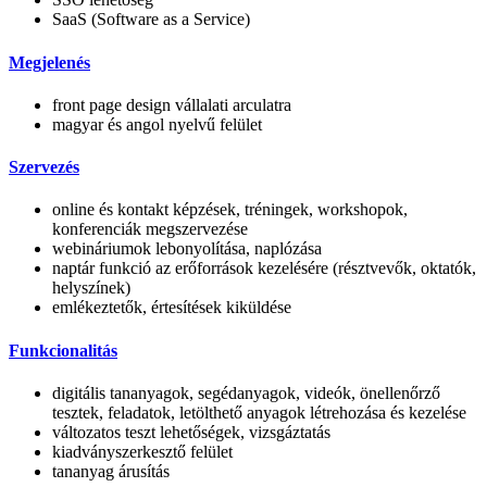
SaaS (Software as a Service)
Megjelenés
front page design vállalati arculatra
magyar és angol nyelvű felület
Szervezés
online és kontakt képzések, tréningek, workshopok,
konferenciák megszervezése
webináriumok lebonyolítása, naplózása
naptár funkció az erőforrások kezelésére (résztvevők, oktatók,
helyszínek)
emlékeztetők, értesítések kiküldése
Funkcionalitás
digitális tananyagok, segédanyagok, videók, önellenőrző
tesztek, feladatok, letölthető anyagok létrehozása és kezelése
változatos teszt lehetőségek, vizsgáztatás
kiadványszerkesztő felület
tananyag árusítás