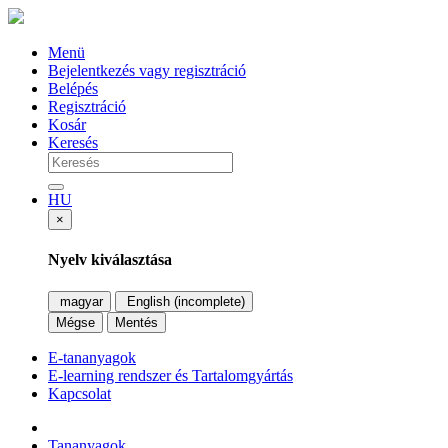
Menü
Bejelentkezés vagy regisztráció
Belépés
Regisztráció
Kosár
Keresés
HU
×
Nyelv kiválasztása
magyar
English (incomplete)
Mégse
Mentés
E-tananyagok
E-learning rendszer és Tartalomgyártás
Kapcsolat
Tananyagok