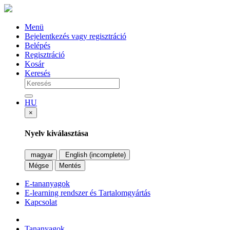
Menü
Bejelentkezés vagy regisztráció
Belépés
Regisztráció
Kosár
Keresés
HU
×
Nyelv kiválasztása
magyar
English (incomplete)
Mégse
Mentés
E-tananyagok
E-learning rendszer és Tartalomgyártás
Kapcsolat
Tananyagok